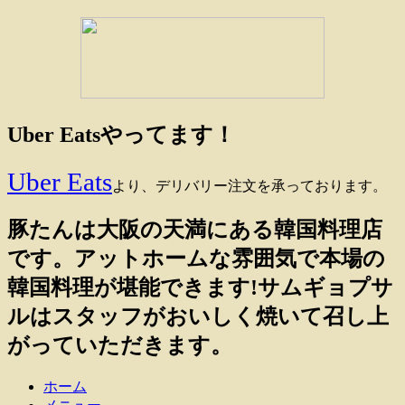
ナ
ビ
ゲ
ー
シ
Uber Eatsやってます！
ョ
ン
Uber Eats
より、デリバリー注文を承っております。
豚たんは大阪の天満にある韓国料理店
です。アットホームな雰囲気で本場の
韓国料理が堪能できます!サムギョプサ
ルはスタッフがおいしく焼いて召し上
がっていただきます。
ホーム