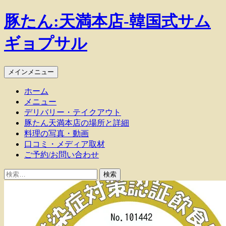
豚たん:天満本店-韓国式サム
ギョプサル
検
コ
メインメニュー
索
ン
ホーム
テ
メニュー
ン
デリバリー・テイクアウト
ツ
豚たん天満本店の場所と詳細
へ
料理の写真・動画
ス
口コミ・メディア取材
キ
ご予約/お問い合わせ
ッ
プ
検
索: