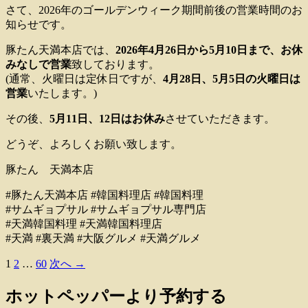
さて、2026年のゴールデンウィーク期間前後の営業時間のお
知らせです。
豚たん天満本店では、
2026年4月26日から5月10日まで、お休
みなしで営業
致しております。
(通常、火曜日は定休日ですが、
4月28日、5月5日の火曜日は
営業
いたします。)
その後、
5月11日、12日はお休み
させていただきます。
どうぞ、よろしくお願い致します。
豚たん 天満本店
#豚たん天満本店 #韓国料理店 #韓国料理
#サムギョプサル #サムギョプサル専門店
#天満韓国料理 #天満韓国料理店
#天満 #裏天満 #大阪グルメ #天満グルメ
1
2
…
60
次へ →
投
稿
ホットペッパーより予約する