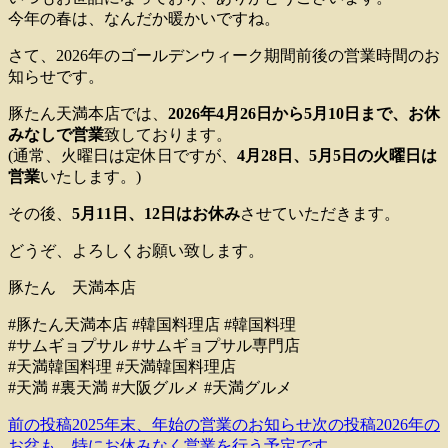
今年の春は、なんだか暖かいですね。
さて、2026年のゴールデンウィーク期間前後の営業時間のお
知らせです。
豚たん天満本店では、
2026年4月26日から5月10日まで、お休
みなしで営業
致しております。
(通常、火曜日は定休日ですが、
4月28日、5月5日の火曜日は
営業
いたします。)
その後、
5月11日、12日はお休み
させていただきます。
どうぞ、よろしくお願い致します。
豚たん 天満本店
#豚たん天満本店 #韓国料理店 #韓国料理
#サムギョプサル #サムギョプサル専門店
#天満韓国料理 #天満韓国料理店
#天満 #裏天満 #大阪グルメ #天満グルメ
前の投稿
2025年末、年始の営業のお知らせ
次の投稿
2026年の
投
お盆も、特にお休みなく営業を行う予定です