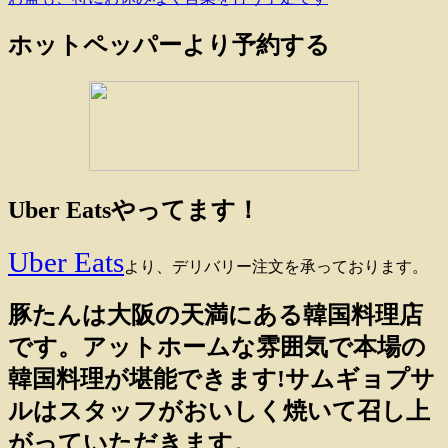
稿
ホットペッパーより予約する
ナ
ビ
ゲ
ー
シ
ョ
Uber Eatsやってます！
ン
Uber Eats
より、デリバリー注文を承っております。
豚たんは大阪の天満にある韓国料理店
です。アットホームな雰囲気で本場の
韓国料理が堪能できます!サムギョプサ
ルはスタッフがおいしく焼いて召し上
がっていただきます。