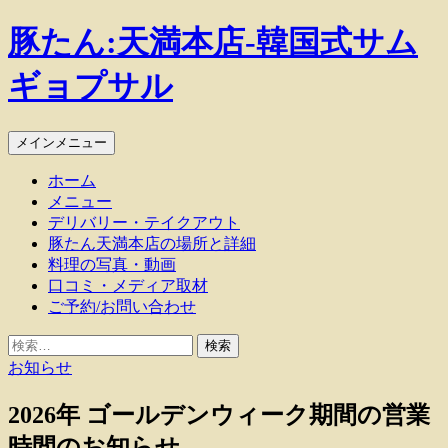
豚たん:天満本店-韓国式サム
ギョプサル
検
コ
メインメニュー
索
ン
ホーム
テ
メニュー
ン
デリバリー・テイクアウト
ツ
豚たん天満本店の場所と詳細
へ
料理の写真・動画
ス
口コミ・メディア取材
キ
ご予約/お問い合わせ
ッ
プ
検
索:
お知らせ
2026年 ゴールデンウィーク期間の営業
時間のお知らせ