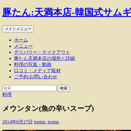
豚たん:天満本店-韓国式サム
検
コ
メインメニュー
索
ン
ホーム
テ
メニュー
ン
デリバリー・テイクアウト
ツ
豚たん天満本店の場所と詳細
へ
料理の写真・動画
ス
口コミ・メディア取材
キ
ご予約/お問い合わせ
ッ
プ
検
索:
料理
メウンタン(魚の辛いスープ)
2014年8月27日
tontan_tenma