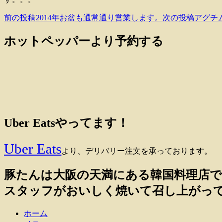
前の投稿
2014年お盆も通常通り営業します。
次の投稿
アグチ
投
稿
ホットペッパーより予約する
ナ
ビ
ゲ
ー
シ
Uber Eatsやってます！
ョ
ン
Uber Eats
より、デリバリー注文を承っております。
豚たんは大阪の天満にある韓国料理店で
スタッフがおいしく焼いて召し上がっ
ホーム